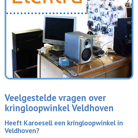
Veelgestelde vragen over
kringloopwinkel Veldhoven
Heeft Karoesell een kringloopwinkel in
Veldhoven?