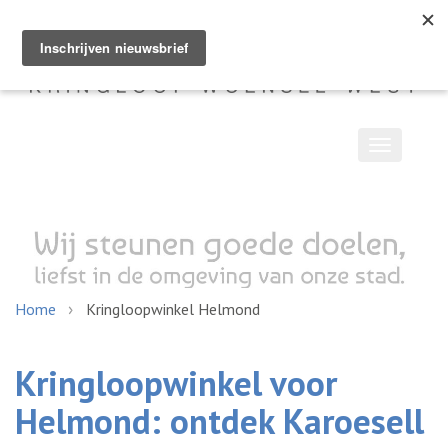
Toggle
navigatio
Home
Kringloopwinkel Helmond
Kringloopwinkel voor
Helmond: ontdek Karoesell