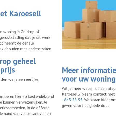
et Karoesell
en woning in Geldrop of
geruststelling dat je dit werk
oop neemt de gehele
 bezighouden met andere zaken.
rop geheel
prijs
Meer informatie
voor uw woning
len we je een eerlijke,
Wil je meer weten, of een afs
Karoesell? Neem contact met 
 proberen hier zo kostendekkend
- 843 58 55
. We staan klaar om
 kunnen verwezenlijken. Je
geven voor het goede doel.
werkzaamheden. In de offerte
e hand van vaste tarieven en