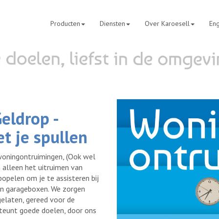
Producten
Diensten
Over Karoesell
Eng
eldrop -
t je spullen
woningontruimingen, (Ook wel
alleen het uitruimen van
popelen om je te assisteren bij
 en garageboxen. We zorgen
elaten, gereed voor de
steunt goede doelen, door ons