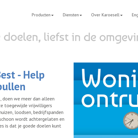
Producten
Diensten
Over Karoesell
Eng
est - Help
pullen
t, doen we meer dan alleen
 toegewijde vrijwilligers
huizen, loodsen, bedrijfspanden
schoon wordt achtergelaten en
es is dat je goede doelen kunt