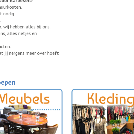
door Karoesell?
huurkosten.
t nodig.
.
 wij hebben alles bij ons.
ns, alles netjes en
ucten.
t jij nergens meer over hoeft
oepen