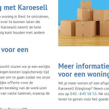
g met Karoesell
n woning in Best te ontruimen,
over te kunnen laten die
. Karoesell neemt de hele
bezig kunt houden met andere
 voor een
Meer informatie
ocht sturen we je een eerlijke
voor een wonin
ngen kosten logischerwijs tijd
n mee om te gaan zodat we onze
lijke offerte voor de
Wil je meer weten of een afsp
en bereking van de werk-uren
Karoesell Kringloop? Neem co
van vaste tarieven, waarop de
ons op
040 - 843 58 55
. We st
leven te geven voor het goede